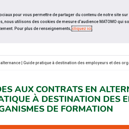
travel_explore
settings_accessibility
Sites du réseau
Acc
sociaux pour vous permettre de partager du contenu de notre site sur
eurs, nous utilisons des cookies de mesure d’audience MATOMO qui so
tement. Pour plus de renseignements,
cliquez ici
.
SOMMES-
ESPACE
ESPACE
ACTUAL
OUS ?
CANDIDAT
EMPLOYEUR
 alternance | Guide pratique à destination des employeurs et des o
DES AUX CONTRATS EN ALTER
ATIQUE À DESTINATION DES 
GANISMES DE FORMATION