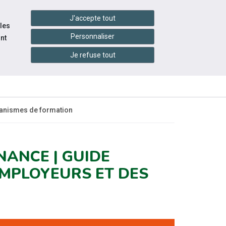
handshake
essibilité
Services en ligne
J'accepte tout
 les
Personnaliser
nt
Je refuse tout
INFOS
ITÉS
ÉVÉNEMENTS
PRATIQUES
rganismes de formation
NANCE | GUIDE
EMPLOYEURS ET DES