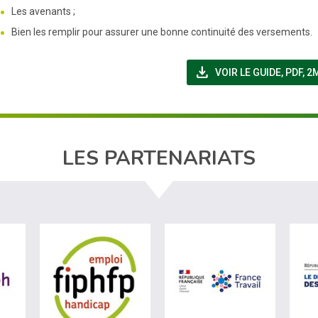
Les avenants ;
Bien les remplir pour assurer une bonne continuité des versements.
file_download
(NOUVE
VOIR LE GUIDE
,
PDF, 2
LES PARTENARIATS
ère du travail (nouvelle fenêtre)
visiter les site de Agefiph (nouvelle fenêtre)
visiter les site de Fiphfp (nouvelle fenêt
visiter les 