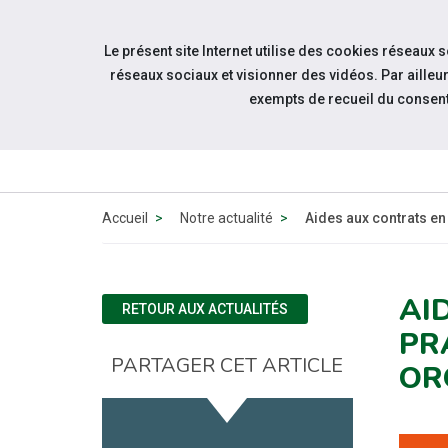
Accéder à notre page Youtube
Accéder à notre page Linkedin
Aller à la navigation
Le présent site Internet utilise des cookies réseaux 
Aller au contenu
réseaux sociaux et visionner des vidéos. Par aill
exempts de recueil du consen
QUI 
N
Accueil
Notre actualité
Aides aux contrats en
AI
RETOUR AUX ACTUALITÉS
PR
PARTAGER CET ARTICLE
OR