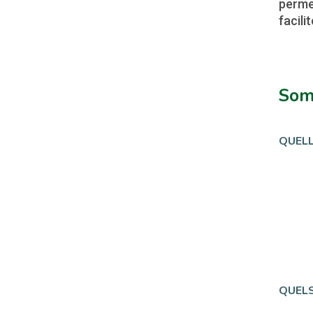
permet
facili
Som
QUELL
QUELS