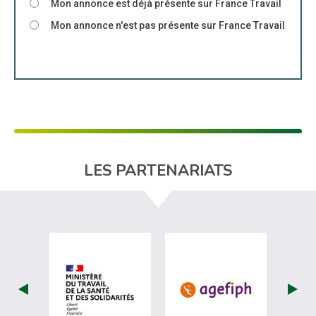
Mon annonce est déjà présente sur France Travail
Mon annonce n'est pas présente sur France Travail
LES PARTENARIATS
visiter les site de Ministère du travail (
visiter les si