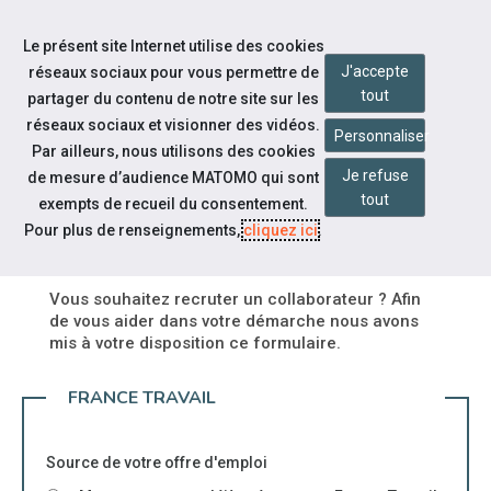
Accéder à notre page Youtube
Accéder à notre page Linkedin
Aller à la navigation
Le présent site Internet utilise des cookies
Aller au contenu
J'accepte
réseaux sociaux pour vous permettre de
tout
partager du contenu de notre site sur les
réseaux sociaux et visionner des vidéos.
Personnaliser
Par ailleurs, nous utilisons des cookies
Je refuse
de mesure d’audience MATOMO qui sont
Espace employeur
tout
exempts de recueil du consentement.
DÉPOSEZ UNE OFFRE
Pour plus de renseignements,
cliquez ici
.
Vous souhaitez recruter un collaborateur ? Afin
de vous aider dans votre démarche nous avons
mis à votre disposition ce formulaire.
FRANCE TRAVAIL
Source de votre offre d'emploi