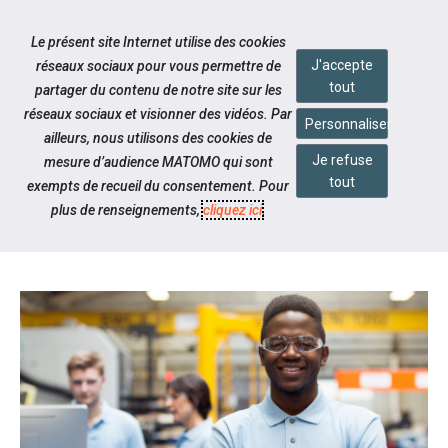
Accéder à notre page Youtube
Accéder à notre page Linkedin
Aller à la navigation
Le présent site Internet utilise des cookies
Aller au contenu
J'accepte
réseaux sociaux pour vous permettre de
tout
partager du contenu de notre site sur les
réseaux sociaux et visionner des vidéos. Par
Personnaliser
ailleurs, nous utilisons des cookies de
Je refuse
mesure d’audience MATOMO qui sont
Notre actualité
tout
exempts de recueil du consentement. Pour
L'ALTERNANCE, POURQUOI PAS
plus de renseignements,
cliquez ici
.
VOUS ?