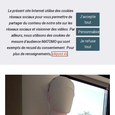
Accéder à notre page Youtube
Accéder à notre page Linkedin
Aller à la navigation
Le présent site Internet utilise des cookies
Aller au contenu
J'accepte
réseaux sociaux pour vous permettre de
tout
partager du contenu de notre site sur les
réseaux sociaux et visionner des vidéos. Par
Personnaliser
ailleurs, nous utilisons des cookies de
Je refuse
mesure d’audience MATOMO qui sont
Notre actualité
tout
exempts de recueil du consentement. Pour
ANDY SE MOBILISE POUR
plus de renseignements,
cliquez ici
.
OCTOBRE ROSE