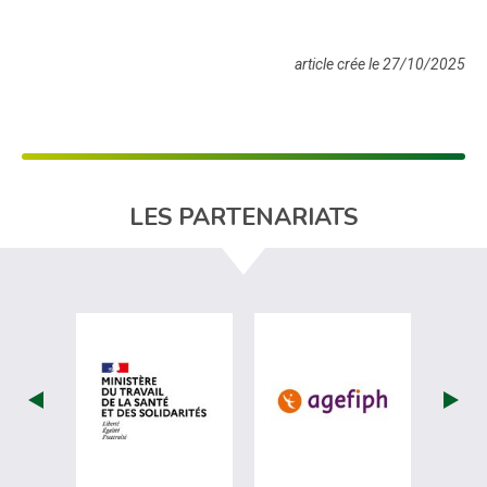
article crée le 27/10/2025
LES PARTENARIATS
visiter les site de Ministère du travail (nou
visiter les sit