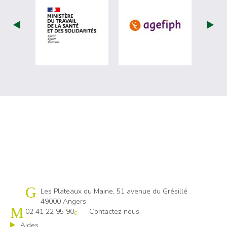
visiter les site de Ministère du travail (nou
visiter les sit
Cap emploi 49
Les Plateaux du Maine, 51 avenue du Grésillé
49000 Angers
02 41 22 95 90
Contactez-nous
Aides