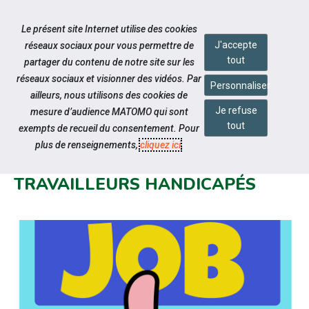
Accéder à notre page Youtube
Accéder à notre page Linkedin
Aller à la navigation
Le présent site Internet utilise des cookies
Aller au contenu
J'accepte
réseaux sociaux pour vous permettre de
tout
partager du contenu de notre site sur les
réseaux sociaux et visionner des vidéos. Par
Personnaliser
ailleurs, nous utilisons des cookies de
Je refuse
mesure d’audience MATOMO qui sont
Notre actualité
tout
exempts de recueil du consentement. Pour
ATELIER MARCHÉ DU TRAVAIL À
plus de renseignements,
cliquez ici
.
DESTINATION DES
TRAVAILLEURS HANDICAPÉS