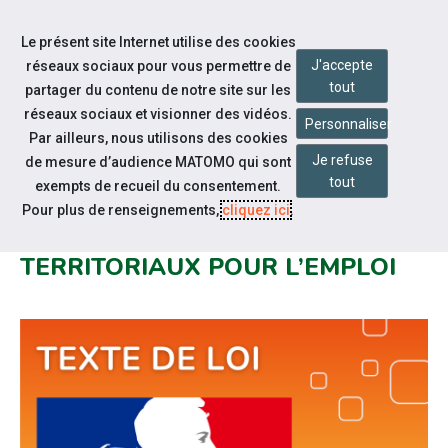
Accéder à notre page Youtube
Accéder à notre page Linkedin
Aller à la navigation
Le présent site Internet utilise des cookies
Aller au contenu
J'accepte
réseaux sociaux pour vous permettre de
tout
partager du contenu de notre site sur les
réseaux sociaux et visionner des vidéos.
Personnaliser
Par ailleurs, nous utilisons des cookies
Je refuse
de mesure d’audience MATOMO qui sont
Notre actualité
tout
exempts de recueil du consentement.
DÉCRET NO 2024-560 DU 18 JUIN
Pour plus de renseignements,
cliquez ici
.
2024 RELATIF AUX COMITÉS
TERRITORIAUX POUR L’EMPLOI