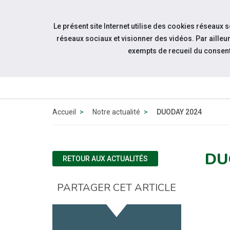
Accéder à notre page Youtube
Accéder à notre page Linkedin
Aller à la navigation
Le présent site Internet utilise des cookies réseaux 
Aller au contenu
réseaux sociaux et visionner des vidéos. Par aill
exempts de recueil du consen
QUI 
N
Accueil
Notre actualité
DUODAY 2024
DU
RETOUR AUX ACTUALITÉS
PARTAGER CET ARTICLE