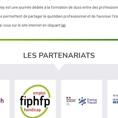
ay est une journée dédiée à la formation de duos entre des professionn
 permettent de partager le quotidien professionnel et de favoriser l'ins
z-vous sur le site internet en cliquant
ici
LES PARTENARIATS
ère du travail (nouvelle fenêtre)
visiter les site de Agefiph (nouvelle fenêtre)
visiter les site de Fiphfp (nouvelle fenêt
visiter les 