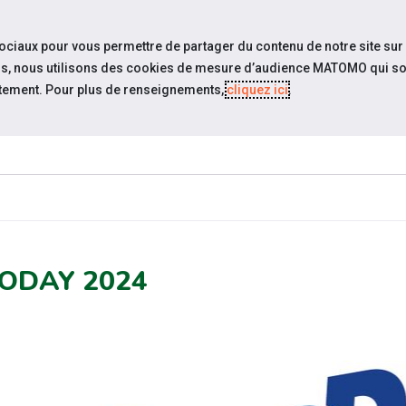
travel_explore
settings_accessibility
Sites du réseau
Acc
sociaux pour vous permettre de partager du contenu de notre site sur
eurs, nous utilisons des cookies de mesure d’audience MATOMO qui so
tement. Pour plus de renseignements,
cliquez ici
.
SOMMES-
ESPACE
ESPACE
ACTUAL
OUS ?
CANDIDAT
EMPLOYEUR
ODAY 2024