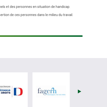
els et des personnes en situation de handicap.
ertion de ces personnes dans le milieu du travail.
re)
site de France Travail (nouvelle fenêtre)
visiter les site de Défenseur des droits (nouvelle fenêtr
visiter les site de Fagerh (