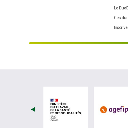
Le DuoD
Ces duos
Inscrive
visiter les site de Minist