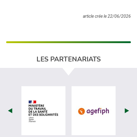
article crée le 22/06/2026
LES PARTENARIATS
visiter les site de Ministère du travail (nou
visiter les sit