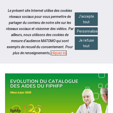
Accéder à notre page Youtube
Accéder à notre page Linkedin
Aller à la navigation
Le présent site Internet utilise des cookies
Aller au contenu
J'accepte
réseaux sociaux pour vous permettre de
tout
partager du contenu de notre site sur les
réseaux sociaux et visionner des vidéos. Par
Personnaliser
ailleurs, nous utilisons des cookies de
Je refuse
mesure d’audience MATOMO qui sont
Notre actualité
tout
exempts de recueil du consentement. Pour
EVOLUTION DU CATALOGUE DES
plus de renseignements,
cliquez ici
.
AIDES DU FIPHFP