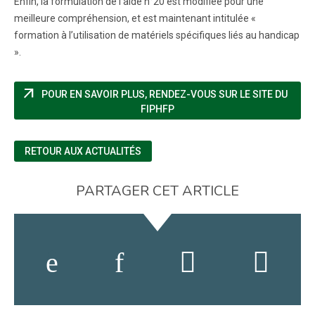
Enfin, la formulation de l’aide n°20 est modifiée pour une
meilleure compréhension, et est maintenant intitulée «
formation à l’utilisation de matériels spécifiques liés au handicap
».
arrow_outward
POUR EN SAVOIR PLUS, RENDEZ-VOUS SUR LE SITE DU
(NOUVELLE FENÊTRE)
FIPHFP
RETOUR AUX ACTUALITÉS
PARTAGER CET ARTICLE