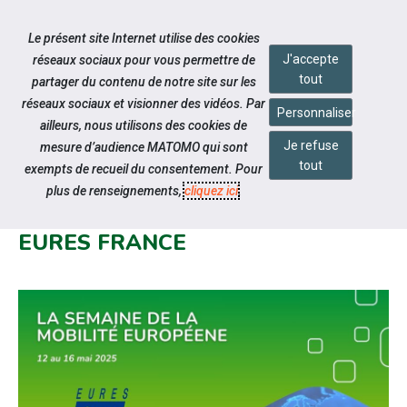
Accéder à notre page Youtube
Accéder à notre page Linkedin
Aller à la navigation
Le présent site Internet utilise des cookies
Aller au contenu
J'accepte
réseaux sociaux pour vous permettre de
tout
partager du contenu de notre site sur les
réseaux sociaux et visionner des vidéos. Par
Personnaliser
ailleurs, nous utilisons des cookies de
Je refuse
mesure d’audience MATOMO qui sont
Notre actualité
tout
exempts de recueil du consentement. Pour
LA SEMAINE DE LA MOBILITÉ
plus de renseignements,
cliquez ici
.
EUROPÉENNE GRÂCE AU RÉSEAU
EURES FRANCE