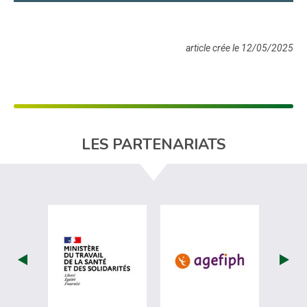
article crée le 12/05/2025
LES PARTENARIATS
visiter les site de Ministère du travail (nou
visiter les sit