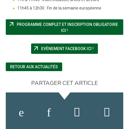
11h45 à 12h30 : Fin de la semaine européenne
arrow_outward
PROGRAMME COMPLET ET INSCRIPTION OBLIGATOIRE
(NOUVELLE FENÊTRE)
ICI !
arrow_outward
(NOUVELLE FENÊT
EVÈNEMENT FACEBOOK ICI !
RETOUR AUX ACTUALITÉS
PARTAGER CET ARTICLE