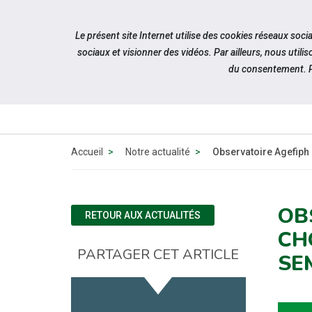
Accéder à notre page Youtube
Accéder à notre page Linkedin
Aller à la navigation
Le présent site Internet utilise des cookies réseaux soc
Aller au contenu
sociaux et visionner des vidéos. Par ailleurs, nous ut
du consentement. P
QUI 
N
Accueil
Notre actualité
Observatoire Agefiph
OB
RETOUR AUX ACTUALITÉS
CH
PARTAGER CET ARTICLE
SE