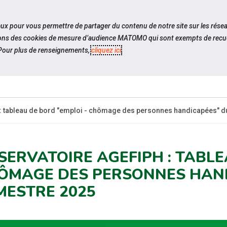
travel_explore
settings_accessibility
Sites du réseau
Acc
iaux pour vous permettre de partager du contenu de notre site sur les rése
ilisons des cookies de mesure d’audience MATOMO qui sont exempts de recue
our plus de renseignements,
cliquez ici
.
SOMMES-
ESPACE
ESPACE
ACTUAL
OUS ?
CANDIDAT
EMPLOYEUR
 : tableau de bord "emploi - chômage des personnes handicapées" d
SERVATOIRE AGEFIPH : TABLE
ÔMAGE DES PERSONNES HAND
MESTRE 2025