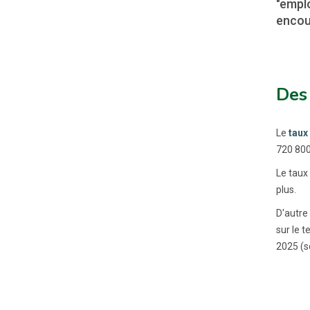
"empl
encou
Des 
Le
taux
720 800 
Le taux 
plus.
D'autre 
sur le 
2025 (s