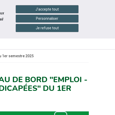
handshake
essibilité
Services en ligne
J'accepte tout
aux
Personnaliser
il
Je refuse tout
INFOS
ITÉS
ÉVÉNEMENTS
PRATIQUES
u 1er semestre 2025
AU DE BORD "EMPLOI -
ICAPÉES" DU 1ER