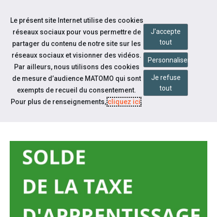
Accéder à notre page Youtube
Accéder à notre page Linkedin
Aller à la navigation
Le présent site Internet utilise des cookies
Aller au contenu
J'accepte
réseaux sociaux pour vous permettre de
tout
partager du contenu de notre site sur les
réseaux sociaux et visionner des vidéos.
Personnaliser
Par ailleurs, nous utilisons des cookies
Je refuse
de mesure d’audience MATOMO qui sont
Notre actualité
tout
exempts de recueil du consentement.
SOLDE DE LA TAXE
Pour plus de renseignements,
cliquez ici
.
D'APPRENTISSAGE