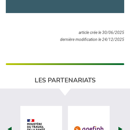
article crée le 30/06/2025
dernière modification le 24/12/2025
LES PARTENARIATS
visiter les site de Ministère du travail (
visiter les si