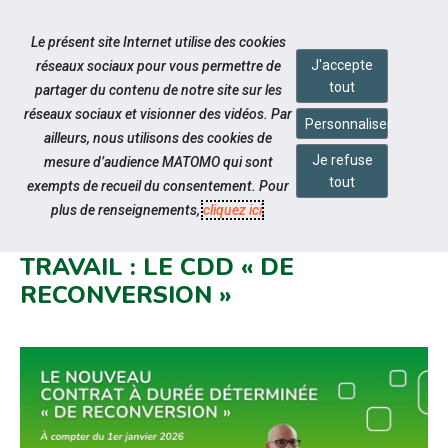
Accéder à notre page Youtube
Accéder à notre page Linkedin
Aller à la navigation
Le présent site Internet utilise des cookies
Aller au contenu
J'accepte
réseaux sociaux pour vous permettre de
tout
partager du contenu de notre site sur les
réseaux sociaux et visionner des vidéos. Par
Personnaliser
ailleurs, nous utilisons des cookies de
Je refuse
mesure d’audience MATOMO qui sont
Notre actualité
tout
exempts de recueil du consentement. Pour
UN NOUVEAU MOTIF DE CDD
plus de renseignements,
cliquez ici
.
FIGURE DANS LE CODE DU
TRAVAIL : LE CDD « DE
RECONVERSION »