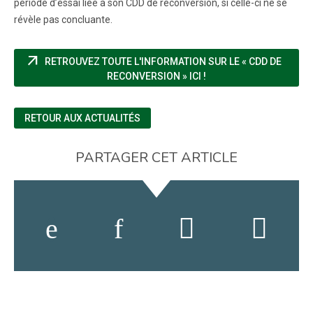
période d’essai liée à son CDD de reconversion, si celle-ci ne se
révèle pas concluante.
arrow_outward
RETROUVEZ TOUTE L'INFORMATION SUR LE « CDD DE
(NOUVELLE FENÊTRE)
RECONVERSION » ICI !
RETOUR AUX ACTUALITÉS
PARTAGER CET ARTICLE