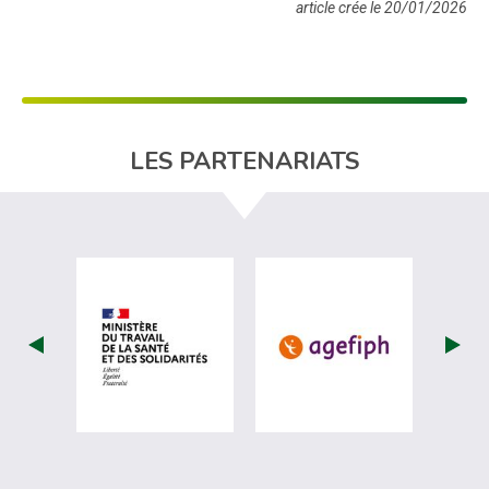
article crée le 20/01/2026
LES PARTENARIATS
visiter les site de Ministère du travail (nou
visiter les sit