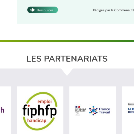
LES PARTENARIATS
e du travail (nouvelle fenêtre)
visiter les site de Agefiph (nouvelle fenêtre)
visiter les site de Fiphfp (nouvelle fenêtre)
visiter les s