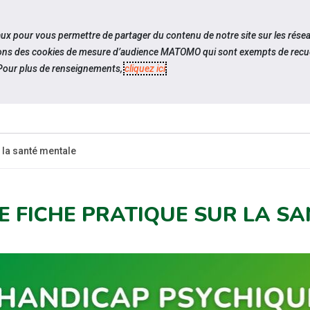
travel_explore
settings_accessibility
Sites du réseau
Acc
iaux pour vous permettre de partager du contenu de notre site sur les rése
ilisons des cookies de mesure d’audience MATOMO qui sont exempts de recue
our plus de renseignements,
cliquez ici
.
SOMMES-
ESPACE
ESPACE
ACTUAL
OUS ?
CANDIDAT
EMPLOYEUR
 la santé mentale
E FICHE PRATIQUE SUR LA S