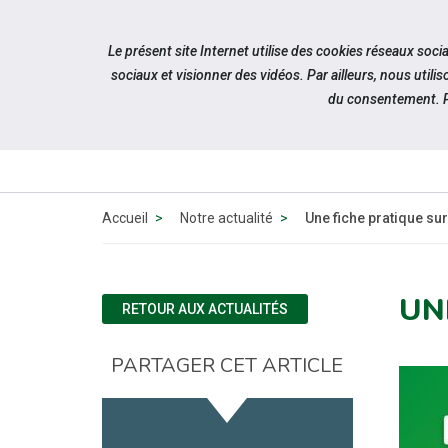
Accéder à notre page Youtube
Accéder à notre page Linkedin
Aller à la navigation
Le présent site Internet utilise des cookies réseaux soc
Aller au contenu
sociaux et visionner des vidéos. Par ailleurs, nous ut
du consentement. P
QUI 
N
Accueil
Notre actualité
Une fiche pratique sur
UN
RETOUR AUX ACTUALITÉS
PARTAGER CET ARTICLE